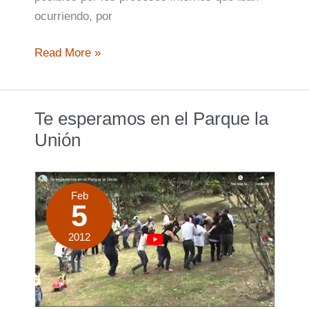
ocurriendo, por
Taller
Read More »
del
Fuego
y
Te esperamos en el Parque la
la
Unión
Materia
Feb
5
2012