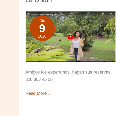
Dic
9
2020
Amigos los esperamos, hagan sus reservas,
320 803 45 06
Invitación
Read More »
a
volver
al