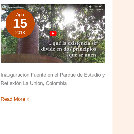
Ago
15
2013
Inauguración Fuente en el Parque de Estudio y
Reflexión La Unión, Colombia
Inauguración
Read More »
de
la
Fuente