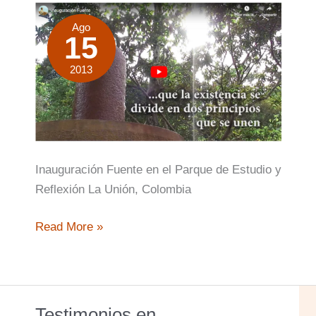
Ago
15
2013
Inauguración Fuente en el Parque de Estudio y
Reflexión La Unión, Colombia
Inauguración
Read More »
de
la
Fuente
Testimonios en