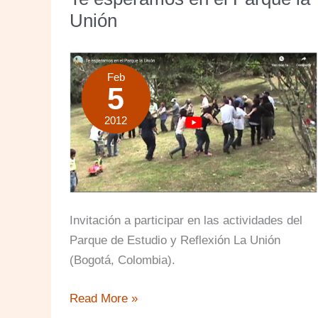
Parque
Unión
La
Unión
Feb
5
2012
Invitación a participar en las actividades del
Parque de Estudio y Reflexión La Unión
(Bogotá, Colombia).
Te
Read More »
esperamos