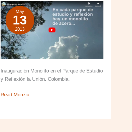
May
13
2013
Inauguración Monolito en el Parque de Estudio
y Reflexión la Unión, Colombia.
Inauguración
Read More »
Monolito