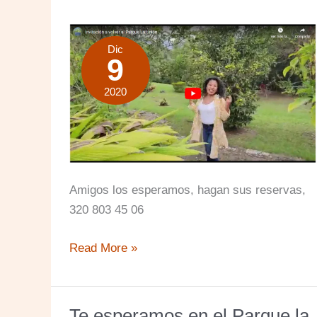
Dic
9
2020
Amigos los esperamos, hagan sus reservas,
320 803 45 06
Invitación
Read More »
a
volver
al
Te esperamos en el Parque la